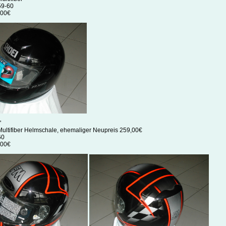
59-60
,00€
"
 Multifiber Helmschale, ehemaliger Neupreis 259,00€
60
,00€