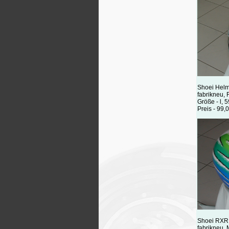
Shoei Helm
fabrikneu,
Größe - l, 
Preis - 99,
Shoei RXR
fabrikneu, M