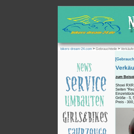
>
>
bikers-dream-24.com
Gebrauchtteile
Verkäufe
[Gebrauch
Verkäu
zum Beisp
Shoei RXR 
Seiten "Rea
Einzelstück
Größe - S, 
Preis - 300