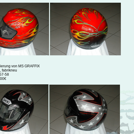
kierung von MS GRAFFIX
, fabrikneu
 57-58
,00€