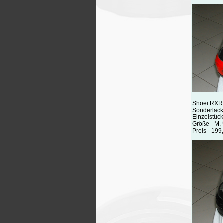
Shoei RXR
Sonderlac
Einzelstück
Größe - M,
Preis - 199