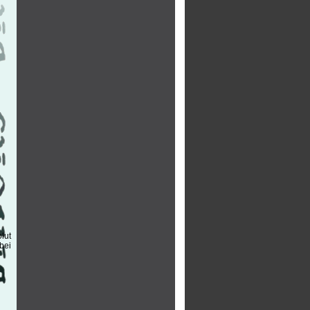
lut
bei