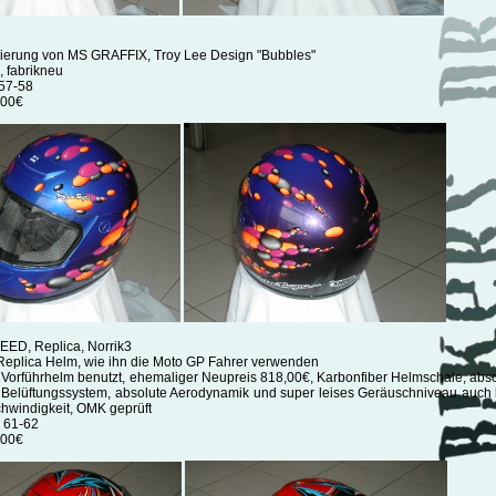
ierung von MS GRAFFIX, Troy Lee Design "Bubbles"
, fabrikneu
 57-58
,00€
CEED, Replica, Norrik3
 Replica Helm, wie ihn die Moto GP Fahrer verwenden
s Vorführhelm benutzt, ehemaliger Neupreis 818,00€, Karbonfiber Helmschale, abso
 Belüftungssystem, absolute Aerodynamik und super leises Geräuschniveau auch 
hwindigkeit, OMK geprüft
, 61-62
,00€