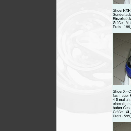
Shoei RXR
Sonderlack
Einzelstück
Größe - M,
Preis - 199
Shoei X - 
fasr neuer
4-5 mal al
einmaliges
hoher Gesc
Größe - XL
Preis - 599