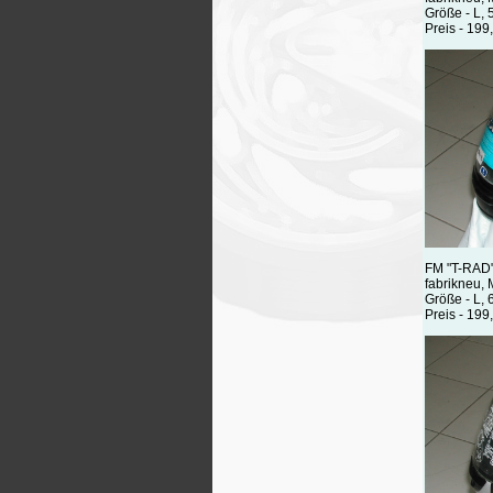
Größe - L, 
Preis - 199
FM "T-RAD
fabrikneu,
Größe - L, 
Preis - 199