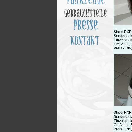
Shoei RXR
Sonderlac
Einzelstück
Größe - L, 
Preis - 199
Shoei RXR
Sonderlack
Einzelstück
Größe - L, 
Preis - 199