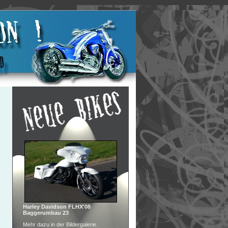
Harley Davidson FLHX'08
Baggerumbau 23
Mehr dazu in der Bildergalerie.