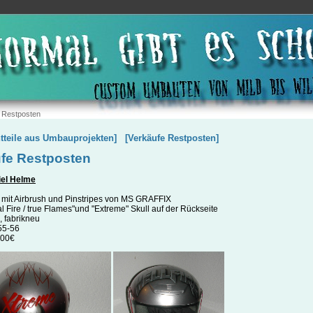
 Restposten
tteile aus Umbauprojekten]
[Verkäufe Restposten]
fe Restposten
iel Helme
mit Airbrush und Pinstripes von MS GRAFFIX
l Fire / true Flames"und "Extreme" Skull auf der Rückseite
, fabrikneu
55-56
,00€