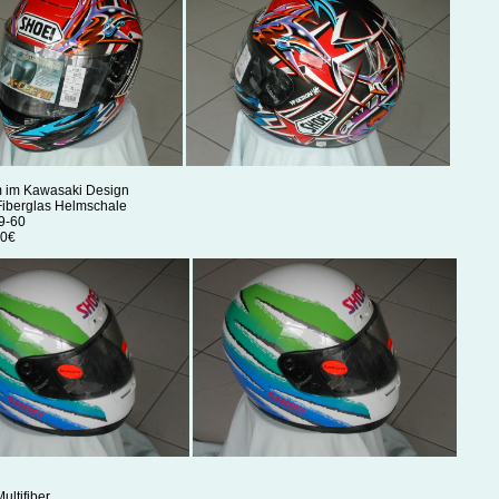
 im Kawasaki Design
 Fiberglas Helmschale
59-60
00€
ultifiber